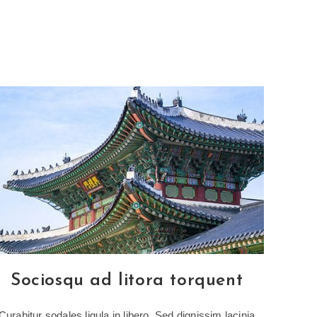
Sociosqu ad litora torquent
Curabitur sodales ligula in libero. Sed dignissim lacinia