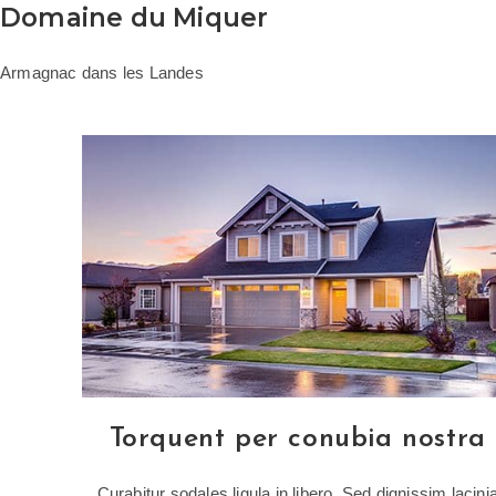
Domaine du Miquer
Armagnac dans les Landes
Torquent per conubia nostra
Curabitur sodales ligula in libero. Sed dignissim lacini