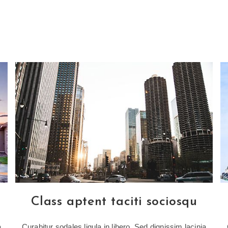
Class aptent taciti sociosqu
a
Curabitur sodales ligula in libero. Sed dignissim lacinia